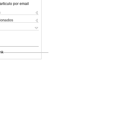
articulo por email
s
cionados
nk