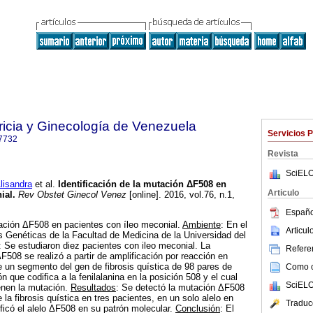
ricia y Ginecología de Venezuela
Servicios 
7732
Revista
SciELO
isandra
et al.
Identificación de la mutación ΔF508 en
Articulo
ial
.
Rev Obstet Ginecol Venez
[online]. 2016, vol.76, n.1,
.
Españo
utación ΔF508 en pacientes con íleo meconial.
Ambiente
: En el
Articu
es Genéticas de la Facultad de Medicina de la Universidad del
: Se estudiaron diez pacientes con ileo meconial. La
Referen
F508 se realizó a partir de amplificación por reacción en
 un segmento del gen de fibrosis quística de 98 pares de
Como ci
 que codifica a la fenilalanina en la posición 508 y el cual
SciELO
enen la mutación.
Resultados
: Se detectó la mutación ΔF508
la fibrosis quística en tres pacientes, en un solo alelo en
Traduc
ificó el alelo ΔF508 en su patrón molecular.
Conclusión
: El