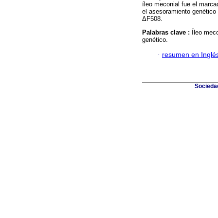
íleo meconial fue el marcad
el asesoramiento genético 
ΔF508.
Palabras clave :
Íleo meco
genético.
·
resumen en Inglé
Sociedad