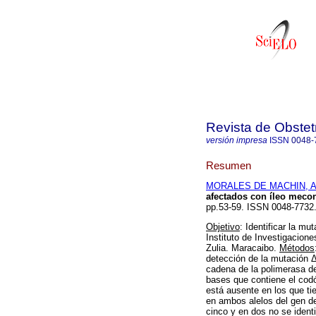
Revista de Obstet
versión impresa
ISSN
0048-
Resumen
MORALES DE MACHIN, Al
afectados con íleo mecon
pp.53-59. ISSN 0048-7732
Objetivo
: Identificar la m
Instituto de Investigacion
Zulia. Maracaibo.
Métodos
detección de la mutación Δ
cadena de la polimerasa de
bases que contiene el codón
está ausente en los que ti
en ambos alelos del gen de 
cinco y en dos no se ident