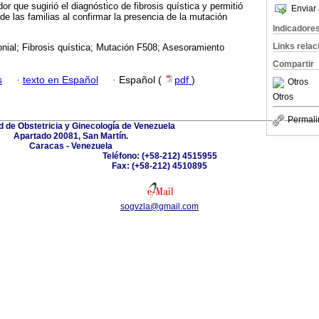
or que sugirió el diagnóstico de fibrosis quística y permitió
Enviar 
de las familias al confirmar la presencia de la mutación
Indicadore
Links rela
nial; Fibrosis quística; Mutación F508; Asesoramiento
Compartir
s
·
texto en Español
·
Español (
pdf
)
Otros
Otros
Permali
 de Obstetricia y Ginecología de Venezuela
Apartado 20081, San Martín.
Caracas - Venezuela
Teléfono: (+58-212) 4515955
Fax: (+58-212) 4510895
sogvzla@gmail.com