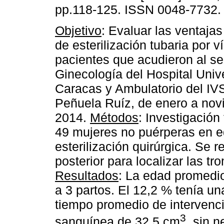
pp.118-125. ISSN 0048-7732.
Objetivo
: Evaluar las ventajas
de esterilización tubaria por v
pacientes que acudieron al se
Ginecología del Hospital Unive
Caracas y Ambulatorio del IV
Peñuela Ruíz, de enero a nov
2014.
Métodos
: Investigación
49 mujeres no puérperas en eda
esterilización quirúrgica. Se r
posterior para localizar las tro
Resultados
: La edad promedio
a 3 partos. El 12,2 % tenía un
tiempo promedio de intervenci
3
sanguínea de 32,5 cm
, sin 