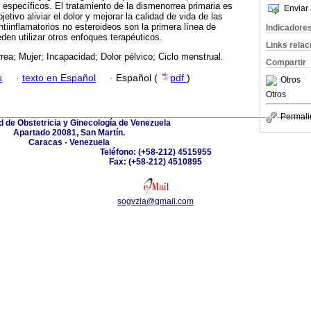
specíficos. El tratamiento de la dismenorrea primaria es
Enviar 
etivo aliviar el dolor y mejorar la calidad de vida de las
tiinflamatorios no esteroideos son la primera línea de
Indicadore
den utilizar otros enfoques terapéuticos.
Links rela
ea; Mujer; Incapacidad; Dolor pélvico; Ciclo menstrual.
Compartir
s
·
texto en Español
·
Español (
pdf
)
Otros
Otros
Permali
 de Obstetricia y Ginecología de Venezuela
Apartado 20081, San Martín.
Caracas - Venezuela
Teléfono: (+58-212) 4515955
Fax: (+58-212) 4510895
sogvzla@gmail.com