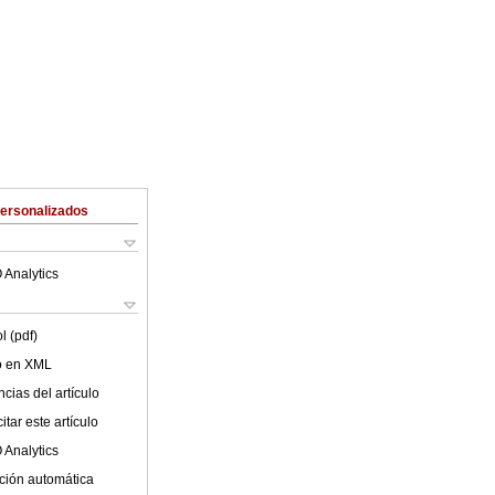
Personalizados
 Analytics
l (pdf)
lo en XML
cias del artículo
tar este artículo
 Analytics
ción automática