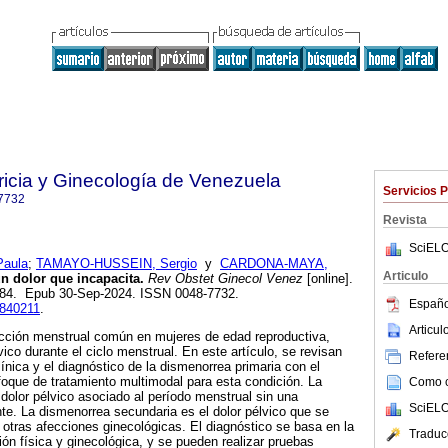
ricia y Ginecología de Venezuela
Servicios 
7732
Revista
SciELO
aula
;
TAMAYO-HUSSEIN, Sergio
y
CARDONA-MAYA,
Articulo
n dolor que incapacita.
Rev Obstet Ginecol Venez
[online].
-184. Epub 30-Sep-2024. ISSN 0048-7732.
Españo
0840211
.
Articu
cción menstrual común en mujeres de edad reproductiva,
vico durante el ciclo menstrual. En este artículo, se revisan
Referen
clínica y el diagnóstico de la dismenorrea primaria con el
foque de tratamiento multimodal para esta condición. La
Como ci
 dolor pélvico asociado al período menstrual sin una
SciELO
te. La dismenorrea secundaria es el dolor pélvico que se
tras afecciones ginecológicas. El diagnóstico se basa en la
Traduc
ación física y ginecológica, y se pueden realizar pruebas