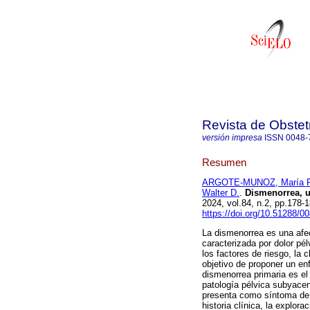
Revista de Obstet
versión impresa
ISSN
0048-
Resumen
ARGOTE-MUNOZ, María P
Walter D.
.
Dismenorrea, u
2024, vol.84, n.2, pp.178
https://doi.org/10.51288/0
La dismenorrea es una afe
caracterizada por dolor pél
los factores de riesgo, la 
objetivo de proponer un en
dismenorrea primaria es el
patología pélvica subyacen
presenta como síntoma de o
historia clínica, la explor