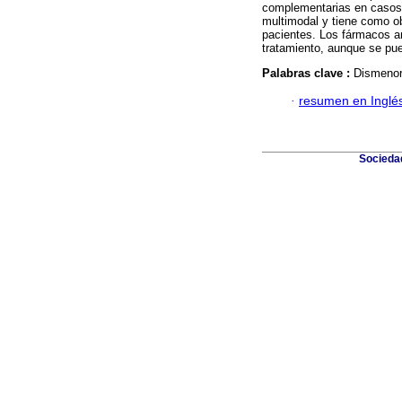
complementarias en casos e
multimodal y tiene como obj
pacientes. Los fármacos an
tratamiento, aunque se pue
Palabras clave :
Dismenorr
·
resumen en Inglé
Sociedad