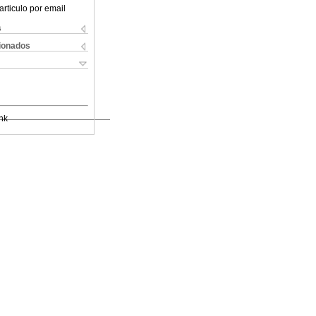
articulo por email
s
cionados
nk