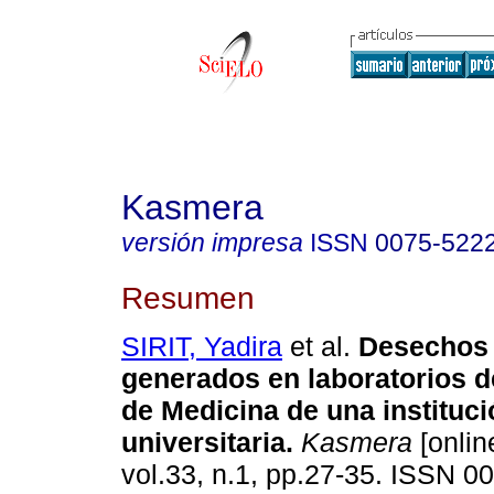
Kasmera
versión impresa
ISSN
0075-522
Resumen
SIRIT, Yadira
et al.
Desechos 
generados en laboratorios d
de Medicina de una instituci
universitaria
.
Kasmera
[onlin
vol.33, n.1, pp.27-35. ISSN 0