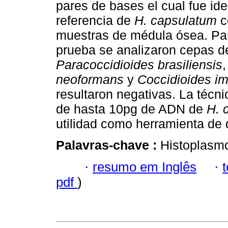
pares de bases el cual fue ide
referencia de
H. capsulatum
c
muestras de médula ósea. Para
prueba se analizaron cepas d
Paracoccidioides brasiliensis
neoformans
y
Coccidioides i
resultaron negativas. La técn
de hasta 10pg de ADN de
H. 
utilidad como herramienta de 
Palavras-chave :
Histoplasm
·
resumo em Inglês
·
pdf
)