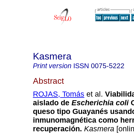
Kasmera
Print version
ISSN
0075-5222
Abstract
ROJAS, Tomás
et al.
Viabilid
aislado de
Escherichia coli
queso tipo Guayanés usand
inmunomagnética como herr
recuperación
.
Kasmera
[onli