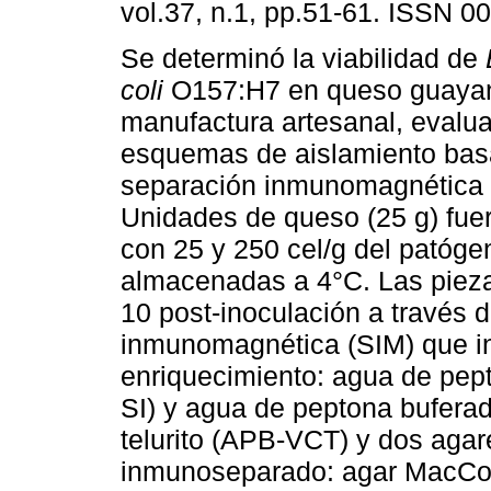
vol.37, n.1, pp.51-61. ISSN 0
Se determinó la viabilidad de
coli
O157:H7 en queso guaya
manufactura artesanal, evalua
esquemas de aislamiento ba
separación inmunomagnética 
Unidades de queso (25 g) fue
con 25 y 250 cel/g del patóge
almacenadas a 4°C. Las piezas
10 post-inoculación a través 
inmunomagnética (SIM) que in
enriquecimiento: agua de pept
SI) y agua de peptona bufera
telurito (APB-VCT) y dos agar
inmunoseparado: agar MacCon