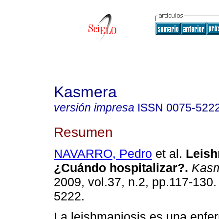
Kasmera
versión impresa
ISSN
0075-522
Resumen
NAVARRO, Pedro
et al.
Leish
¿Cuándo hospitalizar?
.
Kasm
2009, vol.37, n.2, pp.117-130
5222.
La leishmaniosis es una enf