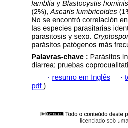
lamblia
y
Blastocystis homini
(2%),
Ascaris lumbricoides
(1
No se encontró correlación ent
las especies parasitarias ide
parasitosis y sexo.
Cryptospo
parásitos patógenos más frec
Palavras-chave :
Parásitos i
diarrea; pruebas coprocualitat
·
resumo em Inglês
·
pdf
)
Todo o conteúdo deste pe
licenciado sob um