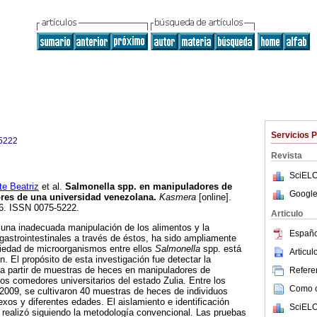
Servicios 
5222
Revista
SciELO
e Beatriz
et al.
Salmonella spp. en manipuladores de
Google
res de una universidad venezolana
.
Kasmera
[online].
06. ISSN 0075-5222.
Articulo
e una inadecuada manipulación de los alimentos y la
Españo
gastrointestinales a través de éstos, ha sido ampliamente
iedad de microorganismos entre ellos
Salmonella
spp. está
Articu
. El propósito de esta investigación fue detectar la
a partir de muestras de heces en manipuladores de
Referen
os comedores universitarios del estado Zulia. Entre los
Como ci
o 2009, se cultivaron 40 muestras de heces de individuos
os y diferentes edades. El aislamiento e identificación
SciELO
 realizó siguiendo la metodología convencional. Las pruebas