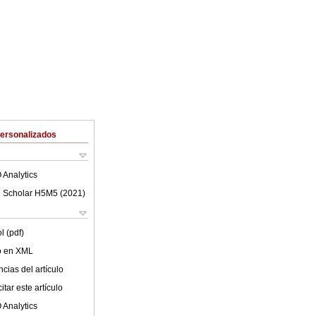
Personalizados
 Analytics
 Scholar H5M5 (
2021
)
l (pdf)
lo en XML
cias del artículo
tar este artículo
 Analytics