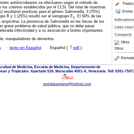
gentes antimicrobianos se efectuaron según el método de
Traduc
o los criterios establecidos por el CLSI. Del total de muestras
Enviar 
) resultaron positivas para el género
Salmonella,
3 (75%)
upo B y 1 (25%) resultó ser al serogrupo E
. El 50% de las
1
Indicadore
 ampicilina. La presencia de
Salmonella
en las heces de los
un grave problema de salud pública, que no debe pasar
Links rela
elevada infectividad y a su asociación a brotes importantes.
Compartir
la
; manipuladores de alimentos.
Otros
s
·
texto en Español
·
Español (
pdf
)
Otros
Permali
Facultad de Medicina, Escuela de Medicina, Departamento de
sas y Tropicales. Apartado 526, Maracaibo 4001-A, Venezuela. Telf. 0261-759
revistakasmera@hotmail.com