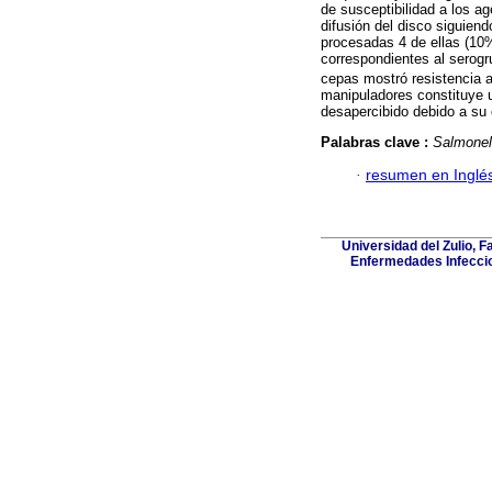
de susceptibilidad a los a
difusión del disco siguiend
procesadas 4 de ellas (10%
correspondientes al serogr
cepas mostró resistencia a
manipuladores constituye 
desapercibido debido a su 
Palabras clave :
Salmonel
·
resumen en Inglé
Universidad del Zulio, 
Enfermedades Infeccio