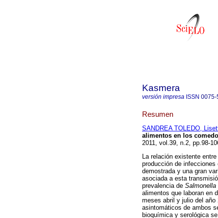
Kasmera
versión impresa
ISSN
0075-
Resumen
SANDREA TOLEDO, Lisett
alimentos en los comedo
2011, vol.39, n.2, pp.98-1
La relación existente entr
producción de infecciones 
demostrada y una gran var
asociada a esta transmisión
prevalencia de
Salmonella
alimentos que laboran en d
meses abril y julio del añ
asintomáticos de ambos sex
bioquímica y serológica se