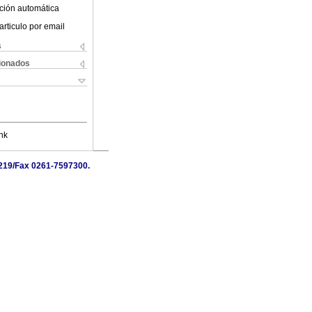
ción automática
articulo por email
s
cionados
nk
7219/Fax 0261-7597300.