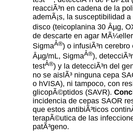
reacciÃ³n en cadena de la po
ademÃ¡s, la susceptibilidad a 
disco (teicoplanina 30 Âµg, 
de descarte en agar MÃ¼eller
Â®
Sigma
) o infusiÃ³n cerebr
Â®
Âµg/mL, Sigma
), detecciÃ³
Â®
test
) y la detecciÃ³n del ge
no se aislÃ³ ninguna cepa SA
o hVISA), ni tampoco, con resi
glicopÃ©ptidos (SAVR).
Conc
incidencia de cepas SAOR resi
que estos antibiÃ³ticos contin
terapÃ©utica de las infeccion
patÃ³geno.