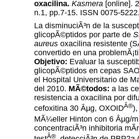
oxacilina.
Kasmera
[online]. 
n.1, pp.7-15. ISSN 0075-5222
La disminuciÃ³n de la suscepti
glicopÃ©ptidos por parte de
S
aureus
oxacilina resistente (
convertido en una problemÃ¡ti
Objetivo:
Evaluar la susceptib
glicopÃ©ptidos en cepas SAO
el Hospital Universitario de M
del 2010.
MÃ©todos:
a las c
resistencia a oxacilina por di
Â®
cefoxitina 30 Âµg, OXOID
)
MÃ¼eller Hinton con 6 Âµg/mL
concentraciÃ³n inhibitoria mÃ
Â®
test
, detecciÃ³n de PBP2a 