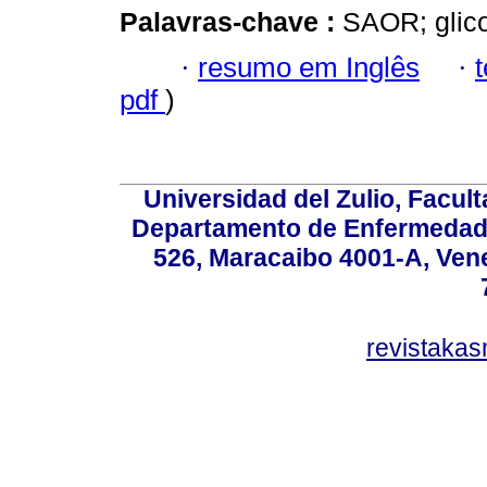
Palavras-chave :
SAOR; glico
·
resumo em Inglês
·
pdf
)
Universidad del Zulio, Facul
Departamento de Enfermedade
526, Maracaibo 4001-A, Vene
revistaka