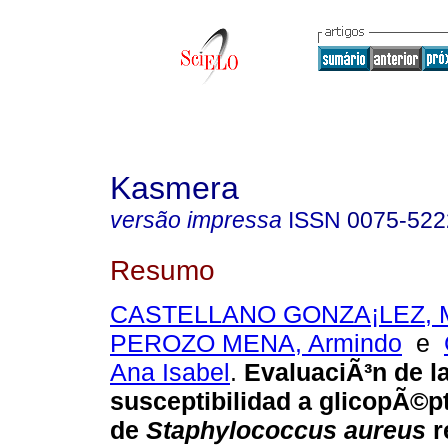
Kasmera
versão impressa
ISSN
0075-522
Resumo
CASTELLANO GONZA¡LEZ, M
PEROZO MENA, Armindo
e
Ana Isabel
.
EvaluaciÃ³n de l
susceptibilidad a glicopÃ©p
de
Staphylococcus aureus
r