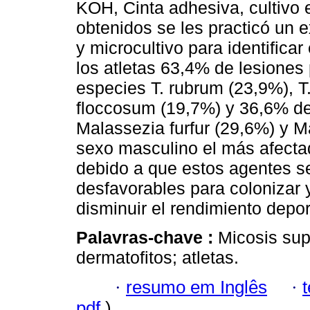
KOH, Cinta adhesiva, cultivo 
obtenidos se les practicó un 
y microcultivo para identificar
los atletas 63,4% de lesiones 
especies T. rubrum (23,9%), T
floccosum (19,7%) y 36,6% de 
Malassezia furfur (29,6%) y M
sexo masculino el más afecta
debido a que estos agentes s
desfavorables para colonizar 
disminuir el rendimiento deport
Palavras-chave :
Micosis supe
dermatofitos; atletas.
·
resumo em Inglês
·
pdf
)