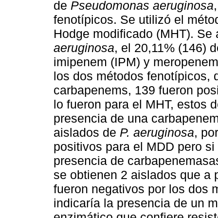
de
Pseudomonas aeruginosa
fenotípicos. Se utilizó el mét
Hodge modificado (MHT). Se a
aeruginosa
, el 20,11% (146) d
imipenem (IPM) y meropenem (
los dos métodos fenotípicos, d
carbapenems, 139 fueron posi
lo fueron para el MHT, estos 
presencia de una carbapenem
aislados de
P. aeruginosa
, po
positivos para el MDD pero si 
presencia de carbapenemasas
se obtienen 2 aislados que a
fueron negativos por los dos m
indicaría la presencia de un 
enzimático que confiere resis