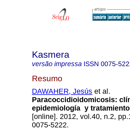
Kasmera
versão impressa
ISSN
0075-522
Resumo
DAWAHER, Jesús
et al.
Paracoccidioidomicosis
:
clí
epidemiología y tratamiento
[online]. 2012, vol.40, n.2, p
0075-5222.