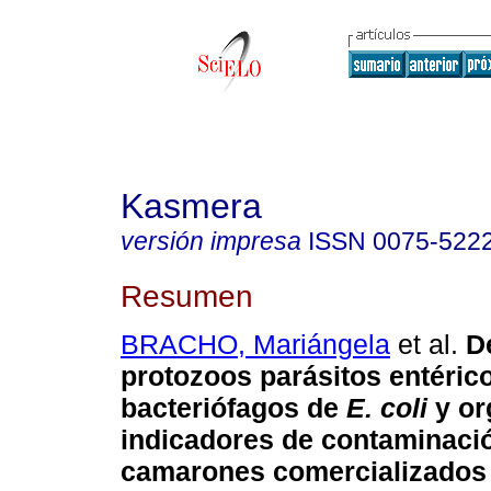
Kasmera
versión impresa
ISSN
0075-522
Resumen
BRACHO, Mariángela
et al.
D
protozoos parásitos entéric
bacteriófagos de
E. coli
y or
indicadores de contaminaci
camarones comercializados 