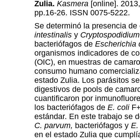
Zulia
.
Kasmera
[online]. 2013,
pp.16-26. ISSN 0075-5222.
Se determinó la presencia de
intestinalis
y
Cryptospodidiu
bacteriófagos de
Escherichia 
organismos indicadores de c
(OIC), en muestras de camaro
consumo humano comercializ
estado Zulia. Los parásitos se
digestivos de pools de camaro
cuantificaron por inmunofluor
los bacteriófagos de
E. coli
F+
estándar. En este trabajo se 
C. parvum,
bacteriófagos y
E.
en el estado Zulia que cumplía