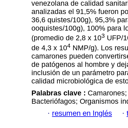
venezolana de calidad sanitar
analizadas el 91,5% fueron po
36,6 quistes/100g), 95,3% pa
ooquistes/100g), 100% para l
3
(promedio de 2,8 x 10
UFP/10
4
de 4,3 x 10
NMP/g). Los resul
camarones pueden convertirse
de patógenos al hombre y dej
inclusión de un parámetro paras
calidad microbiológica de est
Palabras clave :
Camarones
Bacteriófagos; Organismos in
·
resumen en Inglés
·