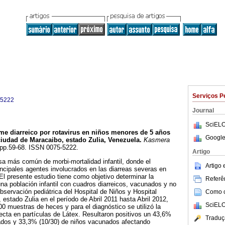
Serviços P
-5222
Journal
SciELO
me diarreico por rotavirus en niños menores de 5 años
Google
iudad de Maracaibo, estado Zulia, Venezuela
.
Kasmera
, pp.59-68. ISSN 0075-5222.
Artigo
sa más común de morbi-mortalidad infantil, donde el
Artigo
incipales agentes involucrados en las diarreas severas en
l presente estudio tiene como objetivo determinar la
Referên
una población infantil con cuadros diarreicos, vacunados y no
ervación pediátrica del Hospital de Niños y Hospital
Como ci
 estado Zulia en el período de Abril 2011 hasta Abril 2012,
SciELO
00 muestras de heces y para el diagnóstico se utilizó la
recta en partículas de Látex. Resultaron positivos un 43,6%
Traduç
ados y 33,3% (10/30) de niños vacunados afectando