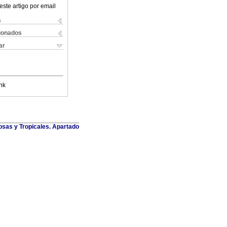
este artigo por email
s
cionados
ar
nk
osas y Tropicales. Apartado