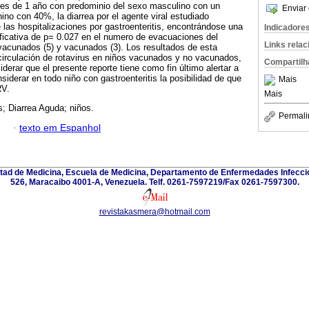
res de 1 año con predominio del sexo masculino con un
Enviar 
no con 40%, la diarrea por el agente viral estudiado
 las hospitalizaciones por gastroenteritis, encontrándose una
Indicadore
nificativa de p= 0.027 en el numero de evacuaciones del
Links rela
 vacunados (5) y vacunados (3). Los resultados de esta
circulación de rotavirus en niños vacunados y no vacunados,
Compartilh
iderar que el presente reporte tiene como fin último alertar a
iderar en todo niño con gastroenteritis la posibilidad de que
Mais
RV.
Mais
s; Diarrea Aguda; niños.
Permali
·
texto em Espanhol
ultad de Medicina, Escuela de Medicina, Departamento de Enfermedades Infecci
526, Maracaibo 4001-A, Venezuela. Telf. 0261-7597219/Fax 0261-7597300.
revistakasmera@hotmail.com