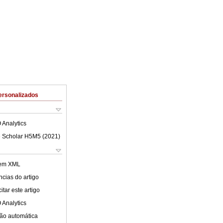
ersonalizados
 Analytics
 Scholar H5M5 (
2021
)
 em XML
cias do artigo
tar este artigo
 Analytics
ão automática