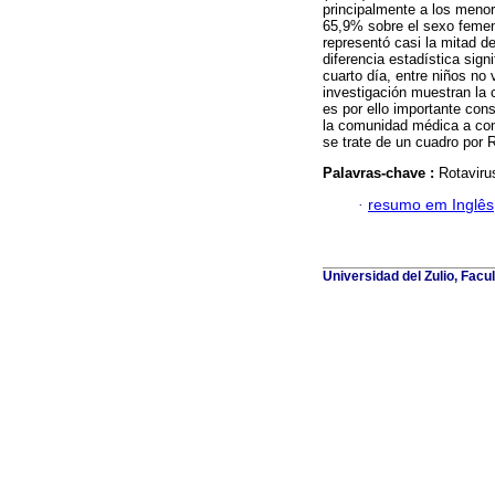
principalmente a los meno
65,9% sobre el sexo femeni
representó casi la mitad de
diferencia estadística sig
cuarto día, entre niños no
investigación muestran la 
es por ello importante cons
la comunidad médica a cons
se trate de un cuadro por 
Palavras-chave :
Rotaviru
·
resumo em Inglês
Universidad del Zulio, Fac