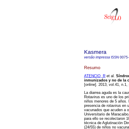
Kasmera
versão impressa
ISSN
0075
Resumo
ATENCIO, R
et al.
Síndro
inmunizados y no de la c
[online]. 2013, vol.41, n.1
La diarrea aguda es la cau
Rotavirus es uno de los pr
niños menores de 5 años. E
presencia de rotavirus en 
vacunados que acuden a obs
Universitario de Maracaibo,
para ello se recolectaron 1
técnica de Aglutinación Di
(24/55) de niños no vacun