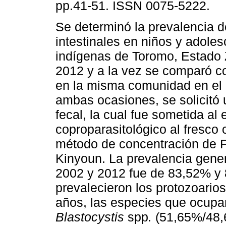
pp.41-51. ISSN 0075-5222.
Se determinó la prevalencia d
intestinales en niños y adole
indígenas de Toromo, Estado Z
2012 y a la vez se comparó co
en la misma comunidad en el
ambas ocasiones, se solicitó
fecal, la cual fue sometida a
coproparasitológico al fresco c
método de concentración de Fo
Kinyoun. La prevalencia gener
2002 y 2012 fue de 83,52% y
prevalecieron los protozoario
años, las especies que ocupar
Blastocystis
spp
.
(51,65%/48,