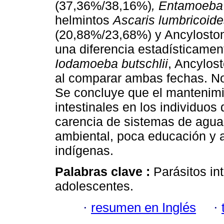
(37,36%/38,16%)
, Entamoeba
helmintos
Ascaris lumbricoid
(20,88%/23,68%) y Ancylosto
una diferencia estadísticament
Iodamoeba butschlii
, Ancylos
al comparar ambas fechas. No 
Se concluye que el mantenimi
intestinales en los individuos
carencia de sistemas de agua 
ambiental, poca educación y a
indígenas.
Palabras clave :
Parásitos in
adolescentes.
·
resumen en Inglés
·