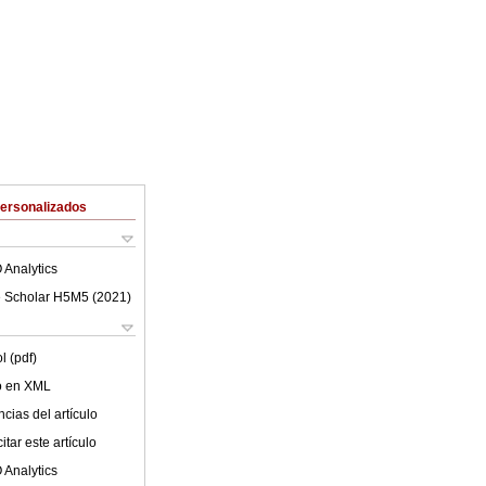
Personalizados
 Analytics
 Scholar H5M5 (
2021
)
l (pdf)
lo en XML
cias del artículo
tar este artículo
 Analytics