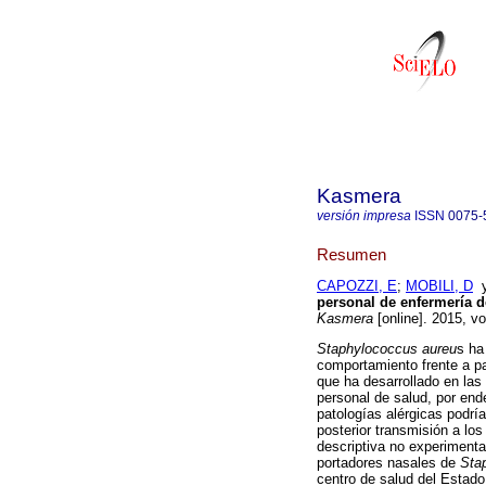
Kasmera
versión impresa
ISSN
0075-
Resumen
CAPOZZI, E
;
MOBILI, D
personal de enfermería d
Kasmera
[online]. 2015, v
Staphylococcus aureu
s ha
comportamiento frente a pa
que ha desarrollado en las
personal de salud, por end
patologías alérgicas podría
posterior transmisión a los
descriptiva no experimental
portadores nasales de
Sta
centro de salud del Estad