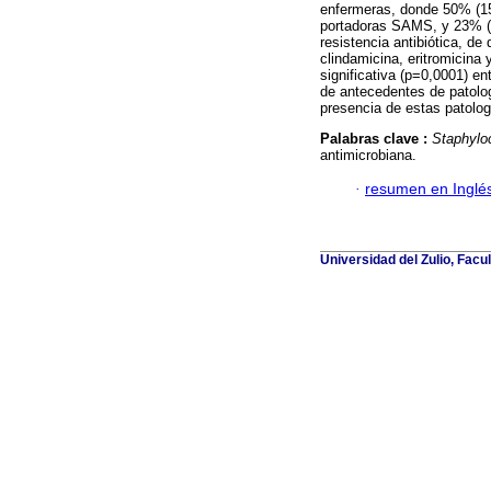
enfermeras, donde 50% (15
portadoras SAMS, y 23% (
resistencia antibiótica, de 
clindamicina, eritromicina
significativa (p=0,0001) en
de antecedentes de patolog
presencia de estas patolog
Palabras clave :
Staphylo
antimicrobiana.
·
resumen en Inglé
Universidad del Zulio, Fac