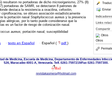
) resultaron no portadoras de dicho microorganismo, 27% (8)
Traduc
7) portadoras de SAMR, se detectaron 8 patrones de
Enviar 
donde destaca la resistencia a oxacilina, cefoxitin,
 y ciprofloxacina, se obtuvo asociación estadísticamente
Indicadore
tre la portación nasal
Staphylococcus aureu
s y la presencia
ías alérgicas, por lo tanto puede considerarse que la
Links rela
ías es un factor de riesgo de colonización nasal.
Compartir
coccus aureu
s; portación nasal; susceptibilidad
Otros
Otros
s
·
texto en Español
·
Español (
pdf
)
Permali
ultad de Medicina, Escuela de Medicina, Departamento de Enfermedades Infecci
526, Maracaibo 4001-A, Venezuela. Telf. 0261-7597219/Fax 0261-7597300.
revistakasmera@hotmail.com