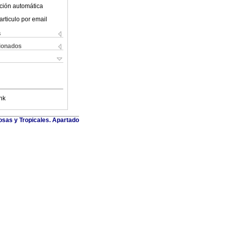
ción automática
articulo por email
s
cionados
nk
osas y Tropicales. Apartado