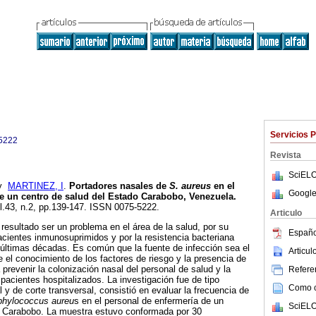
Servicios 
5222
Revista
SciELO
y
MARTINEZ, I
.
Portadores nasales de
S. aureus
en el
Google
e un centro de salud del Estado Carabobo, Venezuela
.
ol.43, n.2, pp.139-147. ISSN 0075-5222.
Articulo
 resultado ser un problema en el área de la salud, por su
Españo
cientes inmunosuprimidos y por la resistencia bacteriana
 últimas décadas. Es común que la fuente de infección sea el
Articu
e el conocimiento de los factores de riesgo y la presencia de
 prevenir la colonización nasal del personal de salud y la
Referen
 pacientes hospitalizados. La investigación fue de tipo
Como ci
 y de corte transversal, consistió en evaluar la frecuencia de
phylococcus aureu
s en el personal de enfermería de un
SciELO
o Carabobo. La muestra estuvo conformada por 30