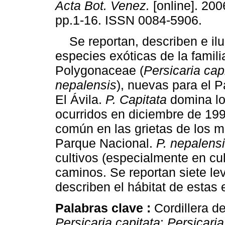
Acta Bot. Venez.
[online]. 2006
pp.1-16. ISSN 0084-5906.
Se reportan, describen e ilu
especies exóticas de la famili
Polygonaceae (
Persicaria cap
nepalensis
), nuevas para el 
El Ávila.
P. Capitata
domina lo
ocurridos en diciembre de 199
común en las grietas de los m
Parque Nacional.
P. nepalens
cultivos (especialmente en cult
caminos. Se reportan siete le
describen el hábitat de estas 
Palabras clave :
Cordillera d
Persicaria capitata
;
Persicari