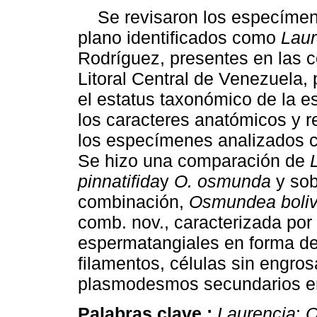
Se revisaron los especímen
plano identificados como
Laur
Rodríguez, presentes en las c
Litoral Central de Venezuela, 
el estatus taxonómico de la e
los caracteres anatómicos y r
los especímenes analizados 
Se hizo una comparación de
pinnatifida
y
O. osmunda
y so
combinación,
Osmundea boliv
comb. nov., caracterizada por
espermatangiales en forma de
filamentos, células sin engros
plasmodesmos secundarios en
Palabras clave :
Laurencia
;
O