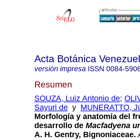
Acta Botánica Venezuel
versión impresa
ISSN
0084-590
Resumen
SOUZA, Luiz Antonio de
;
OLI
Sayuri de
y
MUNERATTO, Jún
Morfología y anatomía del fr
desarrollo de
Macfadyena un
A. H. Gentry, Bignoniaceae
.
A