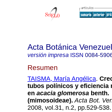
Acta Botánica Venezuel
versión impresa
ISSN
0084-590
Resumen
TAISMA, María Angélica
.
Cre
tubos polínicos y eficiencia
en
acacia glomerosa
benth.
(mimosoideae)
.
Acta Bot. Ve
2008, vol.31, n.2, pp.529-538