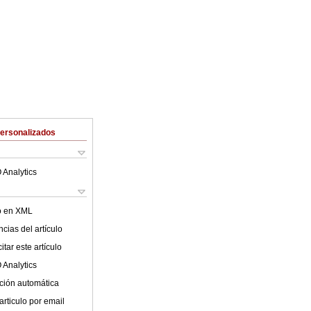
Personalizados
 Analytics
lo en XML
cias del artículo
tar este artículo
 Analytics
ción automática
articulo por email