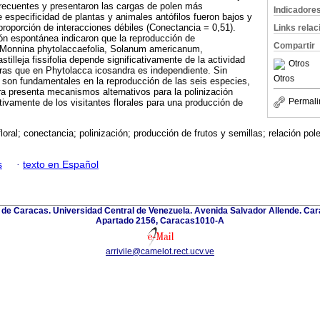
frecuentes y presentaron las cargas de polen más
Indicadore
 especificidad de plantas y animales antófilos fueron bajos y
proporción de interacciones débiles (Conectancia = 0,51).
Links rela
ón espontánea indicaron que la reproducción de
Compartir
, Monnina phytolaccaefolia, Solanum americanum,
tilleja fissifolia depende significativamente de la actividad
Otros
tras que en Phytolacca icosandra es independiente. Sin
Otros
 son fundamentales en la reproducción de las seis especies,
a presenta mecanismos alternativos para la polinización
Permali
tivamente de los visitantes florales para una producción de
floral; conectancia; polinización; producción de frutos y semillas; relación po
s
·
texto en Español
 de Caracas. Universidad Central de Venezuela. Avenida Salvador Allende. Ca
Apartado 2156, Caracas1010-A
arrivile@camelot.rect.ucv.ve