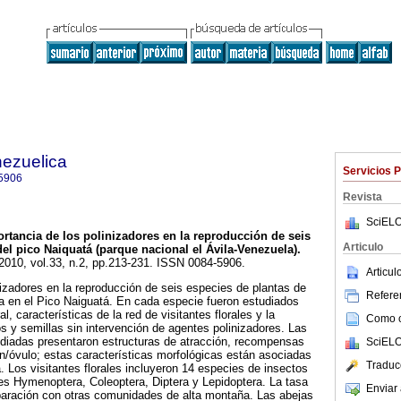
nezuelica
Servicios 
5906
Revista
SciELO
rtancia de los polinizadores en la reproducción de seis
Articulo
l pico Naiquatá (parque nacional el Ávila-Venezuela)
.
 2010, vol.33, n.2, pp.213-231. ISSN 0084-5906.
Articu
nizadores en la reproducción de seis especies de plantas de
Referen
 en el Pico Naiguatá. En cada especie fueron estudiados
al, características de la red de visitantes florales y la
Como ci
os y semillas sin intervención de agentes polinizadores. Las
udiadas presentaron estructuras de atracción, recompensas
SciELO
len/óvulo; estas características morfológicas están asociadas
Traduc
. Los visitantes florales incluyeron 14 especies de insectos
es Hymenoptera, Coleoptera, Diptera y Lepidoptera. La tasa
Enviar 
mparación con otras comunidades de alta montaña. Las abejas