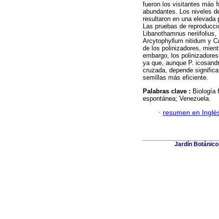
fueron los visitantes más 
abundantes. Los niveles de
resultaron en una elevada 
Las pruebas de reproducci
Libanothamnus neriifolius
Arcytophyllum nitidum y Cas
de los polinizadores, mien
embargo, los polinizadores
ya que, aunque P. icosandr
cruzada, depende significa
semillas más eficiente.
Palabras clave :
Biología 
espontánea; Venezuela.
·
resumen en Inglé
Jardín Botánico