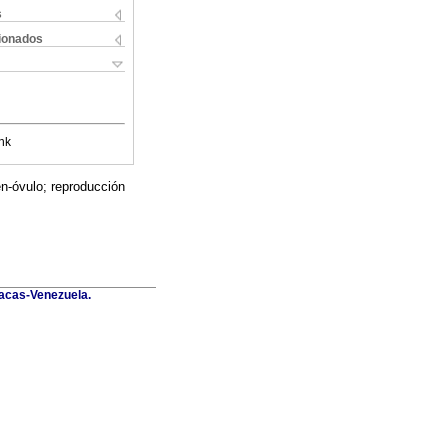
s
cionados
nk
len-óvulo; reproducción
racas-Venezuela.