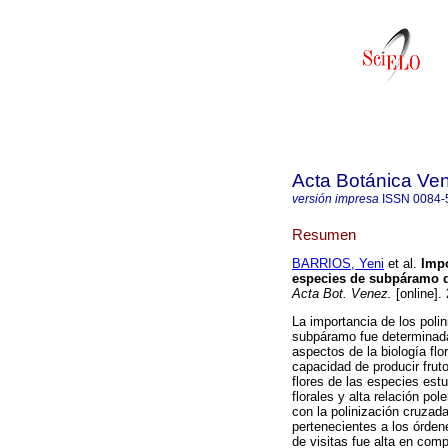
Acta Botánica Ve
versión impresa
ISSN
0084-
Resumen
BARRIOS, Yeni
et al.
Impo
especies de subpáramo de
Acta Bot. Venez.
[online].
La importancia de los poli
subpáramo fue determinada
aspectos de la biología flor
capacidad de producir frut
flores de las especies est
florales y alta relación po
con la polinización cruzada
pertenecientes a los órden
de visitas fue alta en co