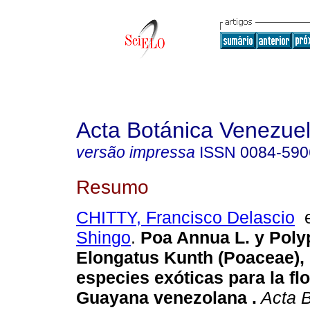
Acta Botánica Venezuel
versão impressa
ISSN
0084-590
Resumo
CHITTY, Francisco Delascio
Shingo
.
Poa Annua L. y Pol
Elongatus Kunth (Poaceae),
especies exóticas para la flo
Guayana venezolana
.
Acta B