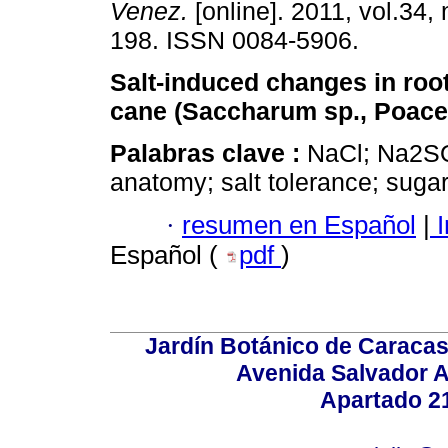
Venez.
[online]. 2011, vol.34, 
198. ISSN 0084-5906.
Salt-induced changes in roo
cane (Saccharum sp., Poace
Palabras clave :
NaCl; Na2SO
anatomy; salt tolerance; suga
·
resumen en Español
|
I
Español (
pdf
)
Jardín Botánico de Caracas
Avenida Salvador A
Apartado 2