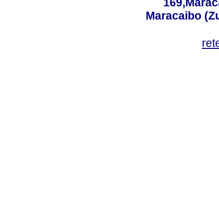
169,Maraca
Maracaibo (Z
ret