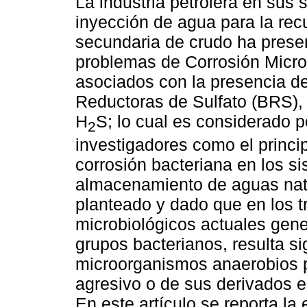
La industria petrolera en sus
inyección de agua para la rec
secundaria de crudo ha prese
problemas de Corrosión Micr
asociados con la presencia d
Reductoras de Sulfato (BRS),
H
S; lo cual es considerado p
2
investigadores como el princi
corrosión bacteriana en los si
almacenamiento de aguas natu
planteado y dado que en los t
microbiológicos actuales gen
grupos bacterianos, resulta sig
microorganismos anaerobios p
agresivo o de sus derivados e
En este artículo se reporta la 