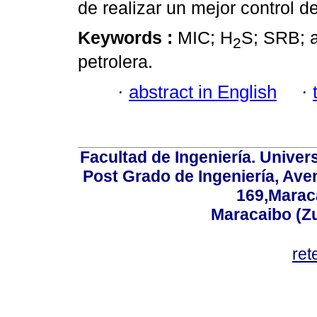
de realizar un mejor control d
Keywords :
MIC; H
S; SRB; a
2
petrolera.
·
abstract in English
·
Facultad de Ingeniería. Univers
Post Grado de Ingeniería, Aven
169,Maraca
Maracaibo (Z
ret