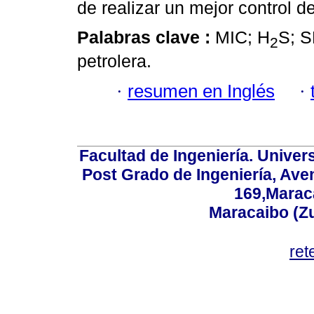
de realizar un mejor control d
Palabras clave :
MIC; H
S; S
2
petrolera.
·
resumen en Inglés
·
Facultad de Ingeniería. Univers
Post Grado de Ingeniería, Aven
169,Maraca
Maracaibo (Z
ret