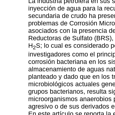
La industria petrolera en sus
inyección de agua para la rec
secundaria de crudo ha prese
problemas de Corrosión Micr
asociados con la presencia d
Reductoras de Sulfato (BRS),
H
S; lo cual es considerado p
2
investigadores como el princi
corrosión bacteriana en los si
almacenamiento de aguas natu
planteado y dado que en los t
microbiológicos actuales gen
grupos bacterianos, resulta sig
microorganismos anaerobios p
agresivo o de sus derivados e
En este artículo se reporta la 