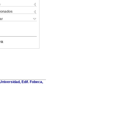
s
cionados
ar
nk
Universidad, Edif. Fobeca,