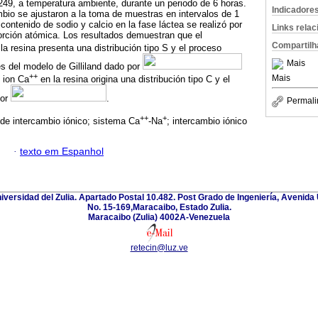
49, a temperatura ambiente, durante un periodo de 6 horas.
Indicadore
bio se ajustaron a la toma de muestras en intervalos de 1
contenido de sodio y calcio en la fase láctea se realizó por
Links rela
orción atómica. Los resultados demuestran que el
Compartilh
la resina presenta una distribución tipo S y el proceso
Mais
és del modelo de Gilliland dado por
++
Mais
l ion Ca
en la resina origina una distribución tipo C y el
por
.
Permali
++
+
 de intercambio iónico; sistema Ca
-Na
; intercambio iónico
·
texto em Espanhol
niversidad del Zulia. Apartado Postal 10.482. Post Grado de Ingeniería, Avenida 
No. 15-169,Maracaibo, Estado Zulia.
Maracaibo (Zulia) 4002A-Venezuela
retecin@luz.ve