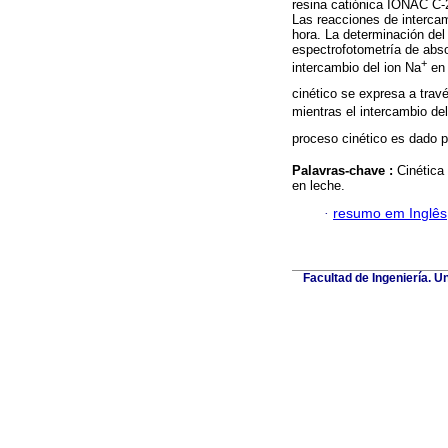
resina catiónica IONAC C-2
Las reacciones de intercam
hora. La determinación del 
espectrofotometría de abs
+
intercambio del ion Na
en 
cinético se expresa a trav
mientras el intercambio de
proceso cinético es dado 
Palavras-chave :
Cinética
en leche.
·
resumo em Inglês
Facultad de Ingeniería. U