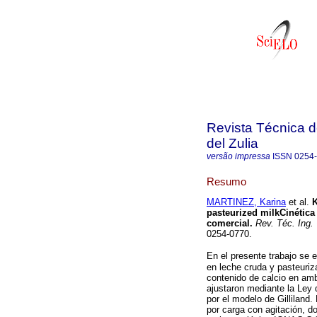
Revista Técnica d
del Zulia
versão impressa
ISSN
0254
Resumo
MARTINEZ, Karina
et al.
K
pasteurized milk
Cinética
comercial
.
Rev. Téc. Ing. 
0254-0770.
En el presente trabajo se e
en leche cruda y pasteuriz
contenido de calcio en amb
ajustaron mediante la Ley 
por el modelo de Gilliland.
por carga con agitación, d