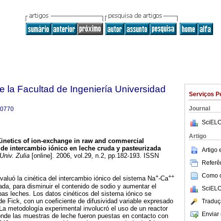
e la Facultad de Ingeniería Universidad
Serviços P
Journal
-0770
SciELO
Artigo
inetics of ion-exchange in raw and commercial
 de intercambio iónico en leche cruda y pasteurizada
Artigo
Univ. Zulia
[online]. 2006, vol.29, n.2, pp.182-193. ISSN
Referên
Como ci
+
++
valuó la cinética del intercambio iónico del sistema Na
-Ca
ada, para disminuir el contenido de sodio y aumentar el
SciELO
as leches. Los datos cinéticos del sistema iónico se
de Fick, con un coeficiente de difusividad variable expresado
Traduç
 La metodología experimental involucró el uso de un reactor
Enviar 
onde las muestras de leche fueron puestas en contacto con