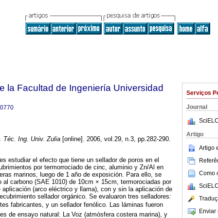
e la Facultad de Ingeniería Universidad
Serviços P
Journal
-0770
SciELO
Artigo
 Téc. Ing. Univ. Zulia
[online]. 2006, vol.29, n.3, pp.282-290.
Artigo
 es estudiar el efecto que tiene un sellador de poros en el
Referên
brimientos por termorrociado de cinc, aluminio y Zn/Al en
Como ci
ras marinos, luego de 1 año de exposición. Para ello, se
o al carbono (SAE 1010) de 10cm × 15cm, termorociadas por
SciELO
aplicación (arco eléctrico y llama), con y sin la aplicación de
ecubrimiento sellador orgánico. Se evaluaron tres selladores:
Traduç
ntes fabricantes, y un sellador fenólico. Las láminas fueron
Enviar 
es de ensayo natural: La Voz (atmósfera costera marina), y