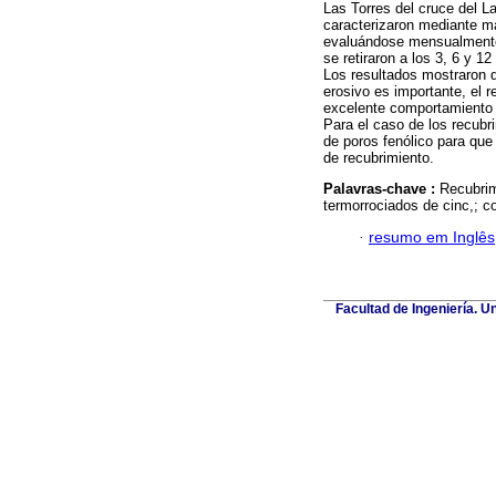
Las Torres del cruce del L
caracterizaron mediante ma
evaluándose mensualmente p
se retiraron a los 3, 6 y 1
Los resultados mostraron q
erosivo es importante, el 
excelente comportamiento a
Para el caso de los recubri
de poros fenólico para que
de recubrimiento.
Palavras-chave :
Recubrim
termorrociados de cinc,; c
·
resumo em Inglês
Facultad de Ingeniería. U