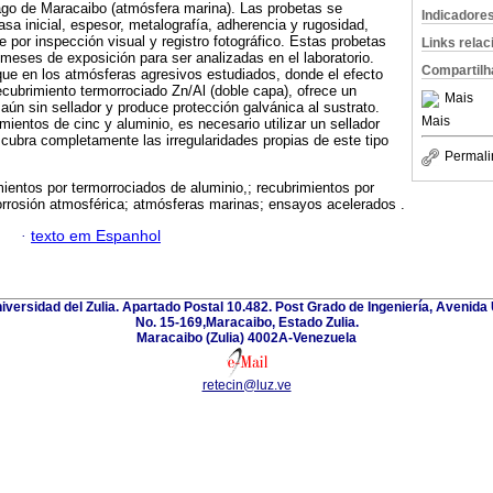
ago de Maracaibo (atmósfera marina). Las probetas se
Indicadore
sa inicial, espesor, metalografía, adherencia y rugosidad,
or inspección visual y registro fotográfico. Estas probetas
Links rela
2 meses de exposición para ser analizadas en el laboratorio.
Compartilh
ue en los atmósferas agresivos estudiados, donde el efecto
recubrimiento termorrociado Zn/Al (doble capa), ofrece un
Mais
ún sin sellador y produce protección galvánica al sustrato.
Mais
mientos de cinc y aluminio, es necesario utilizar un sellador
 cubra completamente las irregularidades propias de este tipo
Permali
ientos por termorrociados de aluminio,; recubrimientos por
orrosión atmosférica; atmósferas marinas; ensayos acelerados .
·
texto em Espanhol
niversidad del Zulia. Apartado Postal 10.482. Post Grado de Ingeniería, Avenida 
No. 15-169,Maracaibo, Estado Zulia.
Maracaibo (Zulia) 4002A-Venezuela
retecin@luz.ve