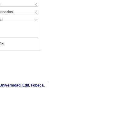
s
cionados
ar
nk
Universidad, Edif. Fobeca,