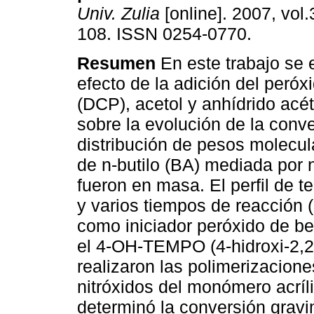
Univ. Zulia
[online]. 2007, vol.
108. ISSN 0254-0770.
Resumen
En este trabajo se e
efecto de la adición del peróx
(DCP), acetol y anhídrido acé
sobre la evolución de la conve
distribución de pesos molecula
de n-butilo (BA) mediada por n
fueron en masa. El perfil de 
y varios tiempos de reacción 
como iniciador peróxido de be
el 4-OH-TEMPO (4-hidroxi-2,2,6
realizaron las polimerizacion
nitróxidos del monómero acríl
determinó la conversión grav