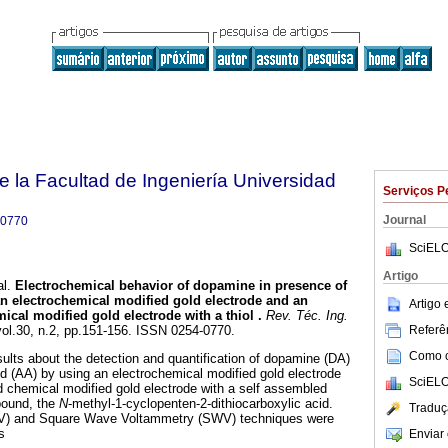
e la Facultad de Ingeniería Universidad
Serviços P
Journal
-0770
SciELO
Artigo
l.
Electrochemical behavior of dopamine in presence of
n electrochemical modified gold electrode and an
Artigo
ical modified gold electrode with a thiol
.
Rev. Téc. Ing.
Referên
vol.30, n.2, pp.151-156. ISSN 0254-0770.
Como ci
sults about the detection and quantification of dopamine (DA)
id (AA) by using an electrochemical modified gold electrode
SciELO
 chemical modified gold electrode with a self assembled
pound, the
N
-methyl-1-cyclopenten-2-dithiocarboxylic acid.
Traduç
CV) and Square Wave Voltammetry (SWV) techniques were
s
Enviar 