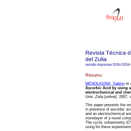
Revista Técnica d
del Zulia
versão impressa
ISSN
0254
Resumo
MENOLASINA, Sabino
et a
Ascorbic Acid by using a
electrochemical and chem
Univ. Zulia
[online]. 2007, 
This paper presents the re
in presence of ascorbic ac
and an electrochemical and
monolayer of a novel com
The cyclic voltammetry (
using for these experiment