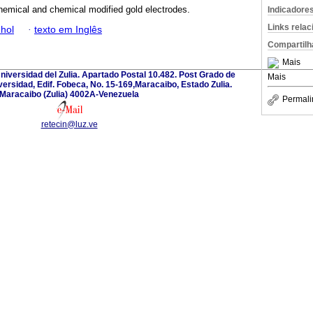
hemical and chemical modified gold electrodes.
Indicadore
Links rela
hol
·
texto em Inglês
Compartilh
Mais
Universidad del Zulia. Apartado Postal 10.482. Post Grado de
Mais
versidad, Edif. Fobeca, No. 15-169,Maracaibo, Estado Zulia.
Maracaibo (Zulia) 4002A-Venezuela
Permali
retecin@luz.ve