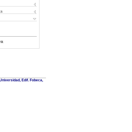
ks
nk
Universidad, Edif. Fobeca,