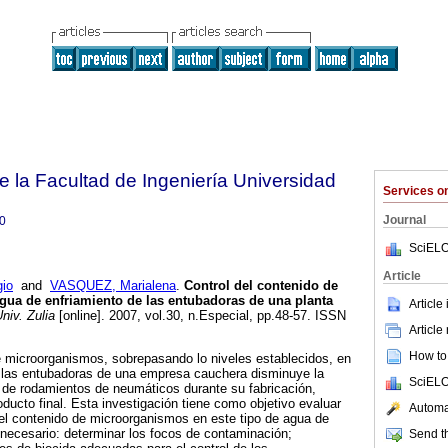
e la Facultad de Ingeniería Universidad
Services 
Journal
0
SciELO
Article
io
and
VASQUEZ, Marialena
.
Control del contenido de
gua de enfriamiento de las entubadoras de una planta
Article
niv. Zulia
[online]. 2007, vol.30, n.Especial, pp.48-57. ISSN
Article
How to 
e microorganismos, sobrepasando lo niveles establecidos, en
e las entubadoras de una empresa cauchera disminuye la
SciELO
 de rodamientos de neumáticos durante su fabricación,
oducto final. Esta investigación tiene como objetivo evaluar
Automat
r el contenido de microorganismos en este tipo de agua de
e necesario: determinar los focos de contaminación;
Send th