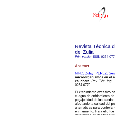
Revista Técnica d
del Zulia
Print version
ISSN
0254-077
Abstract
NINO, Zulay
;
PEREZ, Serg
microorganismos en el a
cauchera
.
Rev. Téc. Ing. U
0254-0770.
El crecimiento excesivo d
el agua de enfriamiento d
pegajosidad de las bandas
afectando la calidad del pr
alternativas para controla
enfriamiento. Para ello fu