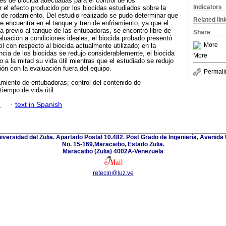
nes de biocida adecuadas para el control de los
Indicators
 el efecto producido por los biocidas estudiados sobre la
de rodamiento. Del estudio realizado se pudo determinar que
Related lin
se encuentra en el tanque y tren de enfriamiento, ya que el
ua previo al tanque de las entubadoras, se encontró libre de
Share
luación a condiciones ideales, el biocida probado presentó
More
l con respecto al biocida actualmente utilizado; en la
iencia de los biocidas se redujo considerablemente, el biocida
More
o a la mitad su vida útil mientras que el estudiado se redujo
n con la evaluación fuera del equipo.
Permali
amiento de entubadoras; control del contenido de
tiempo de vida útil.
h
·
text in Spanish
niversidad del Zulia. Apartado Postal 10.482. Post Grado de Ingeniería, Avenida 
No. 15-169,Maracaibo, Estado Zulia.
Maracaibo (Zulia) 4002A-Venezuela
retecin@luz.ve