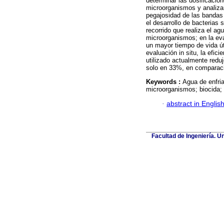
determinar las dosificacio
microorganismos y analizar
pegajosidad de las bandas 
el desarrollo de bacterias 
recorrido que realiza el ag
microorganismos; en la eva
un mayor tiempo de vida úti
evaluación in situ, la efic
utilizado actualmente reduj
solo en 33%, en comparació
Keywords :
Agua de enfri
microorganismos; biocida; 
·
abstract in Englis
Facultad de Ingeniería. U