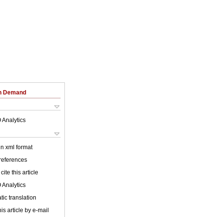
on Demand
 Analytics
 in xml format
 references
cite this article
 Analytics
ic translation
is article by e-mail