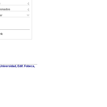
s
cionados
ar
nk
Universidad, Edif. Fobeca,