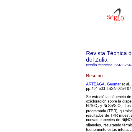
Revista Técnica d
del Zulia
versão impressa
ISSN
0254
Resumo
ARTEAGA, Geomar
et al.
R
pp.494-503. ISSN 0254-07
Se estudió la influencia de
oxicloración sobre la disper
Ni/SiO
y Ni-Sn/SiO
. Los
2
2
programada (TPR), quimiso
resultados de TPR muestra
nuevas especies de Ni(NO
silanoles, resultando térm
fuertemente estas interacc