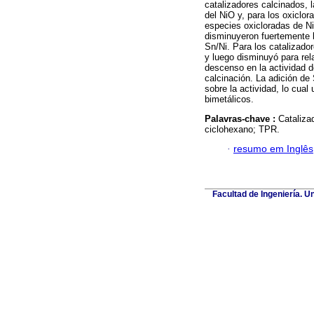
catalizadores calcinados, 
del NiO y, para los oxiclor
especies oxicloradas de Ni
disminuyeron fuertemente la
Sn/Ni. Para los catalizado
y luego disminuyó para rel
descenso en la actividad d
calcinación. La adición de
sobre la actividad, lo cual
bimetálicos.
Palavras-chave :
Cataliza
ciclohexano; TPR.
·
resumo em Inglês
Facultad de Ingeniería. U