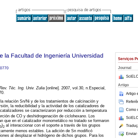
e la Facultad de Ingeniería Universidad
Serviços P
Journal
-0770
SciELO
Artigo
ev. Téc. Ing. Univ. Zulia
[online]. 2007, vol.30, n.Especial,
70.
Artigo
 la relación Sn/Ni y de los tratamientos de calcinación y
Referên
sión, la reducibilidad y la actividad de los catalizadores de
Como ci
 catalizadores se caracterizaron por reducción a temperatura
rción de CO y deshidrogenación de ciclohexano. Los
SciELO
n que en el catalizador monometálico no tratado se formaron
)
al interaccionar con el soporte a través de los grupos
Traduç
3
2
icamente menos estables. La adición de Sn modificó
Enviar 
iones al desplazar el hidrógeno de dichos grupos. Para los