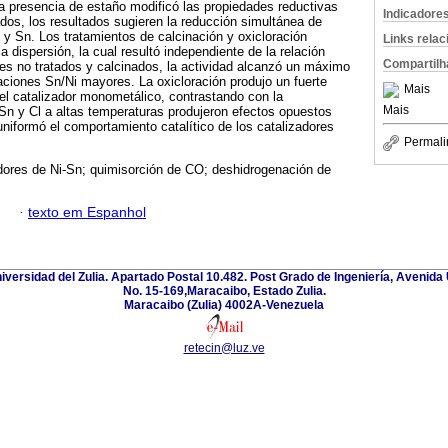
la presencia de estaño modificó las propiedades reductivas
Indicadore
ados, los resultados sugieren la reducción simultánea de
 y Sn. Los tratamientos de calcinación y oxicloración
Links rela
 dispersión, la cual resultó independiente de la relación
Compartilh
res no tratados y calcinados, la actividad alcanzó un máximo
aciones Sn/Ni mayores. La oxicloración produjo un fuerte
Mais
el catalizador monometálico, contrastando con la
Mais
 Sn y Cl a altas temperaturas produjeron efectos opuestos
 uniformó el comportamiento catalítico de los catalizadores
Permali
dores de Ni-Sn; quimisorción de CO; deshidrogenación de
·
texto em Espanhol
niversidad del Zulia. Apartado Postal 10.482. Post Grado de Ingeniería, Avenida 
No. 15-169,Maracaibo, Estado Zulia.
Maracaibo (Zulia) 4002A-Venezuela
retecin@luz.ve