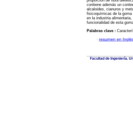
proporción de fibra dietét
contiene además un conteni
alcaloides, cianuros y met
fisicoquímicas de la goma
en la industria alimentaria
funcionalidad de esta gom
Palabras clave :
Caracterí
·
resumen en Inglé
Facultad de Ingeniería. U