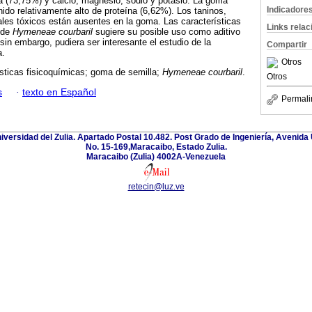
ica (73,75%) y calcio, magnesio, sodio y potasio. La goma
Indicadore
do relativamente alto de proteína (6,62%). Los taninos,
ales tóxicos están ausentes en la goma. Las características
Links rela
 de
Hymeneae courbaril
sugiere su posible uso como aditivo
, sin embargo, pudiera ser interesante el estudio de la
Compartir
a.
Otros
sticas fisicoquímicas; goma de semilla;
Hymeneae courbaril
.
Otros
s
·
texto en Español
Permali
niversidad del Zulia. Apartado Postal 10.482. Post Grado de Ingeniería, Avenida 
No. 15-169,Maracaibo, Estado Zulia.
Maracaibo (Zulia) 4002A-Venezuela
retecin@luz.ve