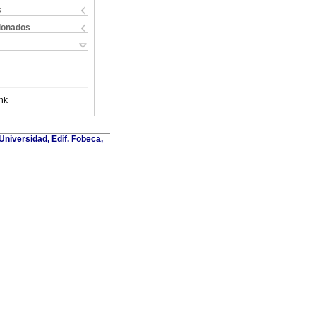
s
cionados
nk
Universidad, Edif. Fobeca,