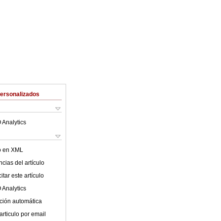
Personalizados
 Analytics
lo en XML
cias del artículo
tar este artículo
 Analytics
ción automática
articulo por email