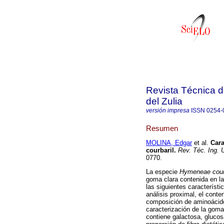
Revista Técnica d
del Zulia
versión impresa
ISSN
0254-
Resumen
MOLINA, Edgar
et al.
Cara
courbaril
.
Rev. Téc. Ing. U
0770.
La especie
Hymeneae courb
goma clara contenida en la
las siguientes característi
análisis proximal, el conte
composición de aminoácidos
caracterización de la gom
contiene galactosa, glucos