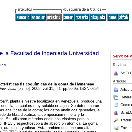
e la Facultad de Ingeniería Universidad
Servicios 
Revista
0770
SciELO
Articulo
cterísticas fisicoquímicas de la goma de Hymeneae
niv. Zulia
[online]. 2008, vol.31, n.1, pp.90-95. ISSN 0254-
Articu
Referen
aril
, planta silvestre localizada en Venezuela, produce una
Como ci
 semilla, la cual es muy soluble en agua. Se determinaron
cas analíticas de la goma; los datos analíticos generales, el
SciELO
nido de fibra dietética, la composición mineral y la
. Se utilizaron métodos analíticos clásicos para la
Traduc
a; HPLC y espectroscopia de absorción atómica. La goma
a, arabinosa y xilosa. Esta también contiene una alta
Enviar 