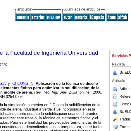
e la Facultad de Ingeniería Universidad
Servicios 
Revista
0770
SciELO
Articulo
G.A
y
CHEUNG, N
.
Aplicación de la técnica de diseño
 elementos finitos para optimizar la solidificación de la
Articu
un molde de arena
.
Rev. Téc. Ing. Univ. Zulia
[online]. 2008,
Referen
SSN 0254-0770.
Como ci
da la simulación numérica en 2-D para la solidificación de la
de de arena industrial a verde. Fue incorporada en esta
SciELO
del calor latente durante la solidificación usando diferentes
ealizar este trabajo, la técnica de elementos finitos y el
Traduc
os. Para este finalidad las propiedades termofísicas de la
 consideradas dependientes con la temperatura, entre tanto,
Enviar 