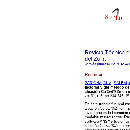
Revista Técnica d
del Zulia
versión impresa
ISSN
0254-
Resumen
PARIONA, M.M
;
SALEM, 
factorial y del método de
aleación Cu-5wt%Zn en 
vol.31, n.3, pp.234-245. I
En este trabajo fue realiza
aleación Cu-5wt%Zn en mol
investigación la liberación 
modelos matemáticos. Para r
software ANSYS fueron usad
aleación Cu-5wt%Zn fueron