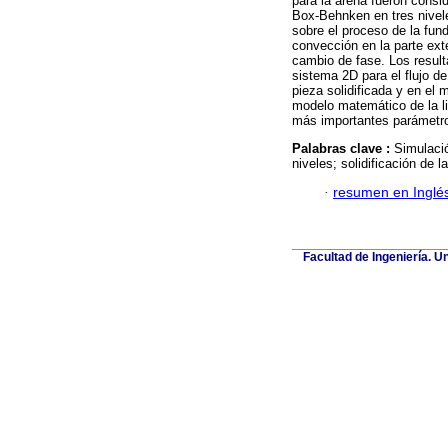
para la arena fueron consi
Box-Behnken en tres nivele
sobre el proceso de la fund
convección en la parte exte
cambio de fase. Los result
sistema 2D para el flujo de
pieza solidificada y en el 
modelo matemático de la li
más importantes parámetros
Palabras clave :
Simulació
niveles; solidificación de
·
resumen en Inglé
Facultad de Ingeniería. U