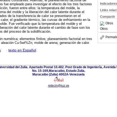
derados constantes. Además, el planeamiento factorial de
Indicadore
s fue empleado para investigar el efecto de los tres factores
ición, fueron entre ellos: la temperatura del molde, la
Links rela
rna del molde y la liberación del calor latente durante el
ados de la transferencia de calor se presentaron en el
Compartir
 calor, el gradiente térmico, las curvas de enfriamiento en la
Otros
molde. Fue verificado que la temperatura del molde y el
beración del calor latente durante el cambio de fase son los
Otros
 del proceso de la solidificación.
Permali
n numérica; elementos finitos; planeamiento factorial en tres
 la aleación Cu-5wt%Zn; molde de arena; generación de calor.
s
·
texto en Español
niversidad del Zulia. Apartado Postal 10.482. Post Grado de Ingeniería, Avenida 
No. 15-169,Maracaibo, Estado Zulia.
Maracaibo (Zulia) 4002A-Venezuela
retecin@luz.ve