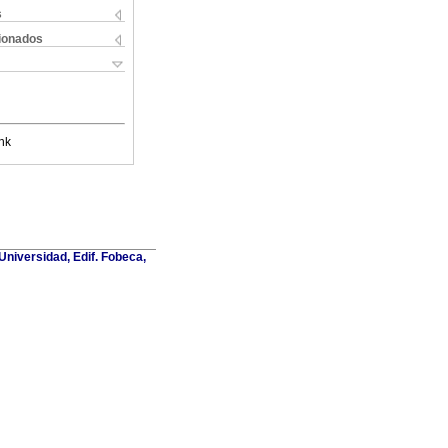
s
cionados
nk
Universidad, Edif. Fobeca,