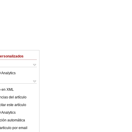
Personalizados
 Analytics
lo en XML
cias del artículo
tar este artículo
 Analytics
ción automática
articulo por email