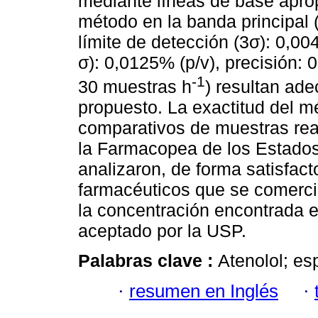
mediante líneas de base aprop
método en la banda principal (
límite de detección (3σ): 0,004
σ): 0,0125% (p/v), precisión: 
-1
30 muestras h
) resultan ade
propuesto. La exactitud del mé
comparativos de muestras real
la Farmacopea de los Estado
analizaron, de forma satisfact
farmacéuticos que se comercia
la concentración encontrada e
aceptado por la USP.
Palabras clave :
Atenolol; es
·
resumen en Inglés
·