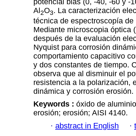
potencial bias (0, -40, -60 y -
Al
O
. La caracterización ele
2
3
técnica de espectroscopía de 
Mediante microscopia óptica 
después de la evaluación ele
Nyquist para corrosión dinámi
comportamiento capacitivo c
y dos constantes de tiempo. C
observa que al disminuir el p
resistencia a la polarización
dinámica y corrosión erosión.
Keywords :
óxido de aluminio
erosión; erosión; AISI 4140.
·
abstract in English
·