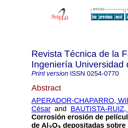
Revista Técnica de la 
Ingeniería Universidad 
Print version
ISSN
0254-0770
Abstract
APERADOR-CHAPARRO, Will
César
and
BAUTISTA-RUIZ, 
Corrosión erosión de pelícu
de Al
O
depositadas sobre 
2
3