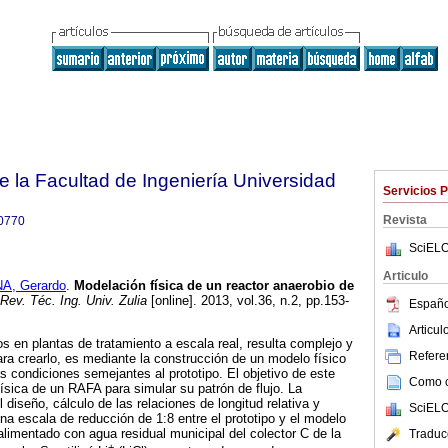
e la Facultad de Ingeniería Universidad
Servicios 
Revista
0770
SciELO
Articulo
A, Gerardo
.
Modelación física de un reactor anaerobio de
Rev. Téc. Ing. Univ. Zulia
[online]. 2013, vol.36, n.2, pp.153-
Españo
Articu
os en plantas de tratamiento a escala real, resulta complejo y
Referen
ara crearlo, es mediante la construcción de un modelo físico
s condiciones semejantes al prototipo. El objetivo de este
Como ci
física de un RAFA para simular su patrón de flujo. La
 diseño, cálculo de las relaciones de longitud relativa y
SciELO
a escala de reducción de 1:8 entre el prototipo y el modelo
 alimentado con agua residual municipal del colector C de la
Traduc
+