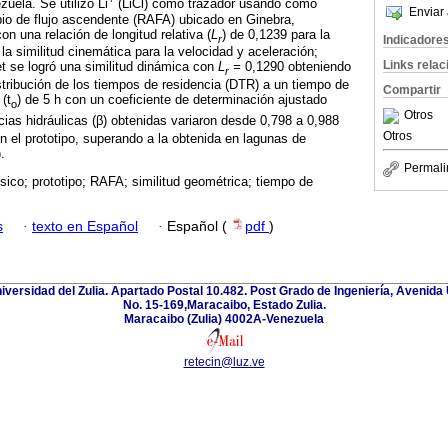
uela. Se utilizó Li
(LiCl) como trazador usando como
Enviar 
obio de flujo ascendente (RAFA) ubicado en Ginebra,
n una relación de longitud relativa (
L
) de 0,1239 para la
r
Indicadore
e la similitud cinemática para la velocidad y aceleración;
Links rela
t se logró una similitud dinámica con
L
=
0,1290 obteniendo
r
stribución de los tiempos de residencia (DTR) a un tiempo de
Compartir
 (t
) de 5 h con un coeficiente de determinación ajustado
o
Otros
ncias hidráulicas (β) obtenidas variaron desde 0,798 a 0,988
Otros
n el prototipo, superando a la obtenida en lagunas de
.
Permali
sico; prototipo; RAFA; similitud geométrica; tiempo de
s
·
texto en Español
·
Español (
pdf
)
niversidad del Zulia. Apartado Postal 10.482. Post Grado de Ingeniería, Avenida 
No. 15-169,Maracaibo, Estado Zulia.
Maracaibo (Zulia) 4002A-Venezuela
retecin@luz.ve