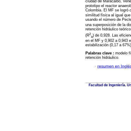
ciudad de Maracaibo, Venez
prototipo el reactor anaer
Colombia. El MF se logró co
similitud física al igual qu
usando el número de Pecle
una superposición de la di
retención hidráulico teórico
2
(R
) de 0,928. Las eficie
a
en el MF y 0,902 a 0,943 e
estabilización (0,17 a 67%)
Palabras clave :
modelo fí
retención hidráulico.
·
resumen en Inglé
Facultad de Ingeniería. U