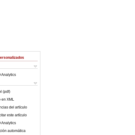
Personalizados
 Analytics
l (pdf)
lo en XML
cias del artículo
tar este artículo
 Analytics
ción automática