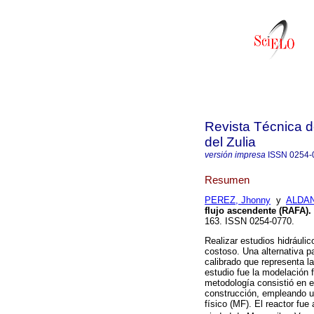
Revista Técnica d
del Zulia
versión impresa
ISSN
0254-
Resumen
PEREZ, Jhonny
y
ALDAN
flujo ascendente (RAFA)
.
163. ISSN 0254-0770.
Realizar estudios hidráulic
costoso. Una alternativa p
calibrado que representa la
estudio fue la modelación 
metodología consistió en el
construcción, empleando un
físico (MF). El reactor fue