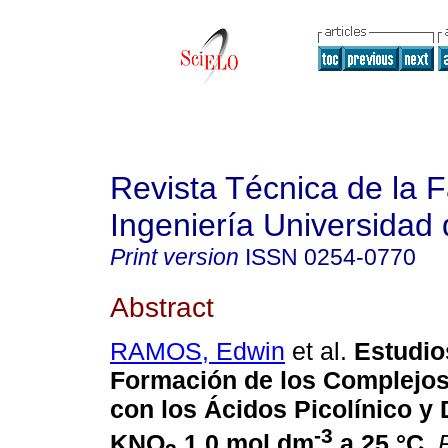
Revista Técnica de la 
Ingeniería Universidad 
Print version
ISSN
0254-0770
Abstract
RAMOS, Edwin
et al.
Estudio
Formación de los Complejos 
con los Ácidos Picolínico y 
-3
KNO
1,0 mol.dm
a 25 °C
.
R