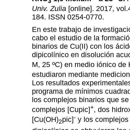
3
Univ. Zulia
[online]. 2017, vol.
184. ISSN 0254-0770.
En este trabajo de investigaci
cabo el estudio de la formaci
binarios de Cu(II) con los ácid
dipicolínico en disolución ac
M, 25 ºC) en medio iónico de
estudiaron mediante medicion
Los resultados experimentale
programa de mínimos cuadra
los complejos binarios que se
+
complejos [Cupic]
, dos hidr
-
[Cu(OH)
pic]
y los complejos
2