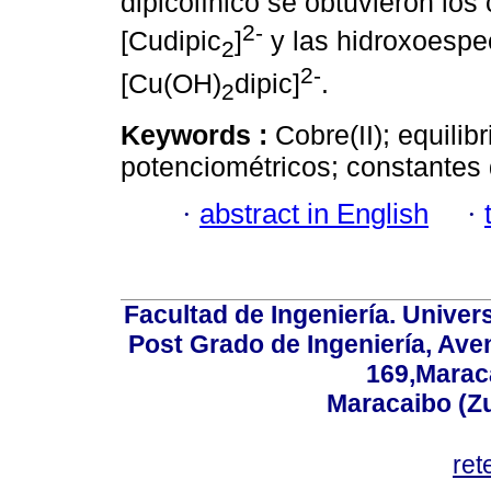
dipicolínico se obtuvieron los
2-
[Cudipic
]
y las hidroxoespe
2
2-
[Cu(OH)
dipic]
.
2
Keywords :
Cobre(II); equilib
potenciométricos; constantes 
·
abstract in English
·
Facultad de Ingeniería. Univers
Post Grado de Ingeniería, Aven
169,Maraca
Maracaibo (Z
ret