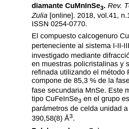
diamante CuMnInSe
.
Rev. Té
3
Zulia
[online]. 2018, vol.41, n.
ISSN 0254-0770.
El compuesto calcogenuro C
perteneciente al sistema I-II-II
investigado mediante difracci
en muestras policristalinas y s
refinada utilizando el método 
compone de 85,3 % de la fas
fase secundaria MnSe. Este ma
tipo CuFeInSe
en el grupo e
3
parámetros de celda unidad a 
3
390,58(8) Å
.