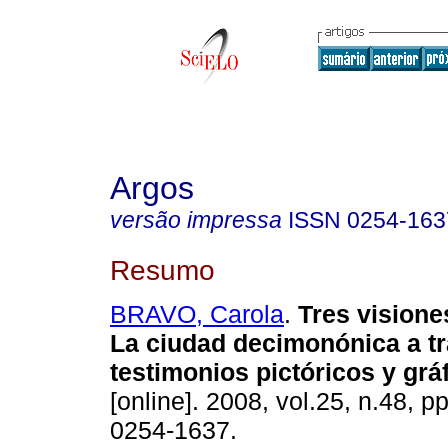
Argos
versão impressa
ISSN
0254-163
Resumo
BRAVO, Carola
.
Tres visione
La ciudad decimonónica a
t
testimonios
pictóricos y grá
[online]. 2008, vol.25, n.48, 
0254-1637.