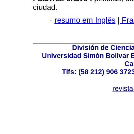
ciudad.
·
resumo em Inglês
|
Fra
División de Cienc
Universidad Simón Bolívar E
Ca
Tlfs: (58 212) 906 372
revist