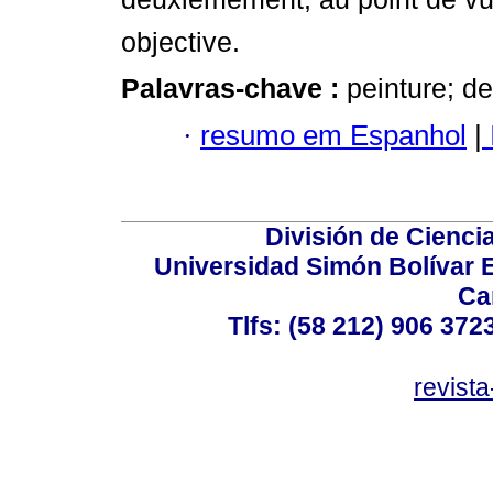
objective.
Palavras-chave :
peinture; de
·
resumo em Espanhol
|
División de Cienc
Universidad Simón Bolívar E
Ca
Tlfs: (58 212) 906 372
revist