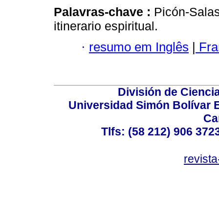
Palavras-chave :
Picón-Salas
itinerario espiritual.
·
resumo em Inglês
|
Fra
División de Cienc
Universidad Simón Bolívar E
Ca
Tlfs: (58 212) 906 372
revist