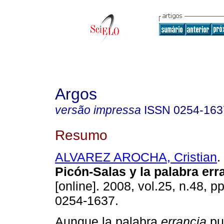
Argos
versão impressa
ISSN
0254-163
Resumo
ALVAREZ AROCHA, Cristian
.
Picón-Salas y la
palabra err
[online]. 2008, vol.25, n.48, 
0254-1637.
Aunque la palabra
errancia
pu