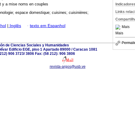
 et y a mise noms en couples
Indicadore
Links rela
ologie; espace domestique; cuisines; cuisinières;
Compartilh
hol
|
Inglês
·
texto em Espanhol
Mais
Mais
Permali
ión de Ciencias Sociales y Humanidades
ívar Edificio EGE, piso 1 Apartado 89000 / Caracas 1081
8 212) 906 3723/ 3806 Fax: (58 212): 906 3806
revista-argos@usb.ve