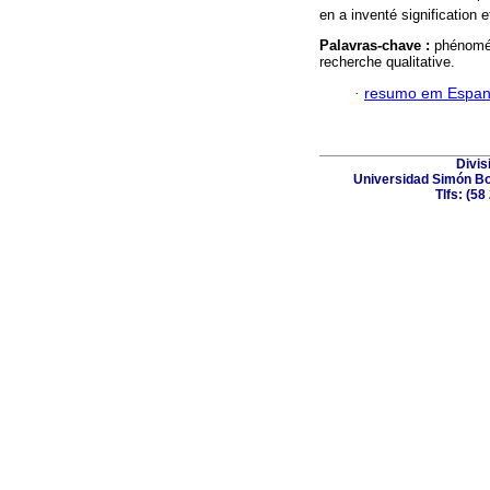
en a inventé signification
Palavras-chave :
phénomén
recherche qualitative.
·
resumo em Espan
Divis
Universidad Simón Bol
Tlfs: (5