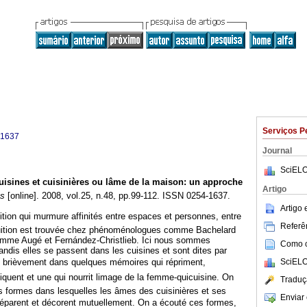
Serviços P
-1637
Journal
SciELO
uisines et cuisinières ou lâme de la maison
:
un approche
Artigo
s
[online]. 2008, vol.25, n.48, pp.99-112. ISSN 0254-1637.
Artigo
tuition qui murmure affinités entre espaces et personnes, entre
Referên
ntuition est trouvée chez phénoménologues comme Bachelard
comme Augé et Fernández-Christlieb. Ici nous sommes
Como ci
tandis elles se passent dans les cuisines et sont dites par
SciELO
te brièvement dans quelques mémoires qui répriment,
iquent et une qui nourrit limage de la femme-quicuisine. On
Traduç
es formes dans lesquelles les âmes des cuisinières et ses
Enviar 
réparent et décorent mutuellement. On a écouté ces formes,