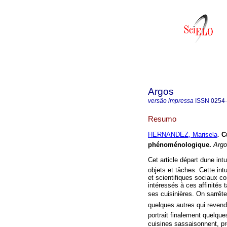
Argos
versão impressa
ISSN
0254
Resumo
HERNANDEZ, Marisela
.
C
phénoménologique
.
Argo
Cet article départ dune in
objets et tâches. Cette i
et scientifiques sociaux 
intéressés à ces affinités 
ses cuisinières. On sarrê
quelques autres qui revend
portrait finalement quelqu
cuisines sassaisonnent, p