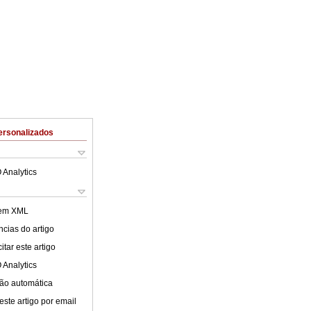
ersonalizados
 Analytics
 em XML
cias do artigo
tar este artigo
 Analytics
ão automática
este artigo por email