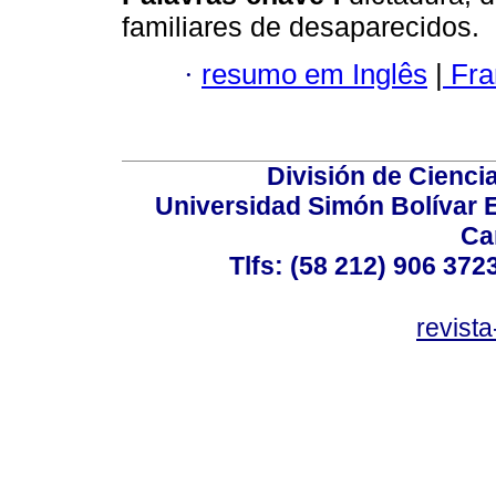
familiares de desaparecidos.
·
resumo em Inglês
|
Fra
División de Cienc
Universidad Simón Bolívar E
Ca
Tlfs: (58 212) 906 372
revist