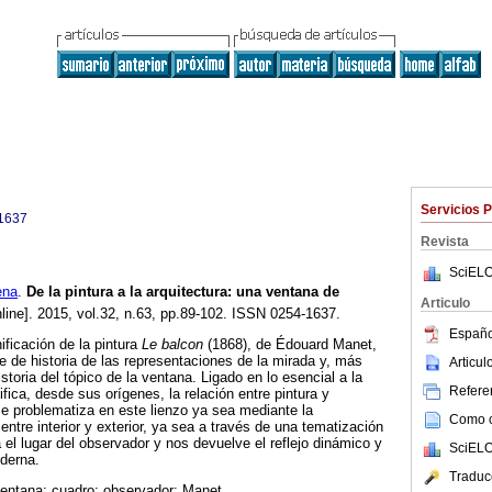
Servicios 
1637
Revista
SciELO
ena
.
De la pintura a la arquitectura
:
una ventana de
Articulo
line]. 2015, vol.32, n.63, pp.89-102. ISSN 0254-1637.
Españo
ificación de la pintura
Le balcon
(1868), de Édouard Manet,
te de historia de las representaciones de la mirada y, más
Articu
toria del tópico de la ventana. Ligado en lo esencial a la
Referen
ifica, desde sus orígenes, la relación entre pintura y
 se problematiza en este lienzo ya sea mediante la
Como ci
 entre interior y exterior, ya sea a través de una tematización
 el lugar del observador y nos devuelve el reflejo dinámico y
SciELO
derna.
Traduc
ventana; cuadro; observador; Manet.