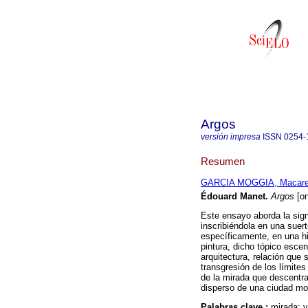
Argos
versión impresa
ISSN
0254-
Resumen
GARCIA MOGGIA, Macar
Édouard Manet
.
Argos
[on
Este ensayo aborda la sign
inscribiéndola en una suer
específicamente, en una his
pintura, dicho tópico escen
arquitectura, relación que
transgresión de los límites
de la mirada que descentra
disperso de una ciudad mo
Palabras clave :
mirada; 