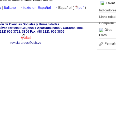
Enviar 
s
|
Italiano
·
texto en Español
·
Español (
pdf
)
Indicadore
Links rela
Compartir
ión de Ciencias Sociales y Humanidades
ívar Edificio EGE, piso 1 Apartado 89000 / Caracas 1081
Otros
8 212) 906 3723/ 3806 Fax: (58 212): 906 3806
Otros
revista-argos@usb.ve
Permali