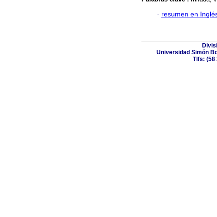
·
resumen en Inglé
Divis
Universidad Simón Bol
Tlfs: (5