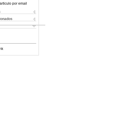
articulo por email
s
cionados
nk