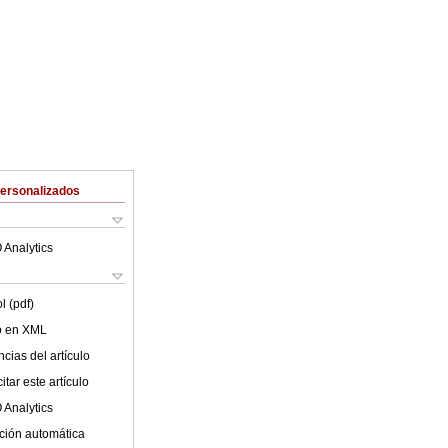
Personalizados
 Analytics
l (pdf)
lo en XML
cias del artículo
tar este artículo
 Analytics
ción automática