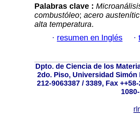
Palabras clave :
Microanálisi
combustóleo
;
acero austeníti
alta temperatura
.
·
resumen en Inglés
·
Dpto. de Ciencia de los Materi
2do. Piso, Universidad Simón B
212-9063387 / 3389, Fax ++58
1080-
r