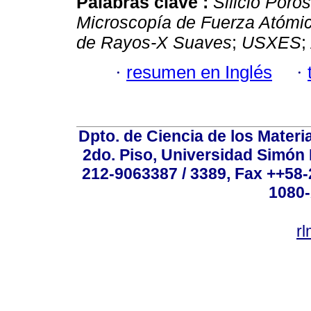
Palabras clave :
Silicio Poro
Microscopía de Fuerza Atómi
de Rayos-X Suaves
;
USXES
;
·
resumen en Inglés
·
Dpto. de Ciencia de los Materi
2do. Piso, Universidad Simón B
212-9063387 / 3389, Fax ++58
1080-
r