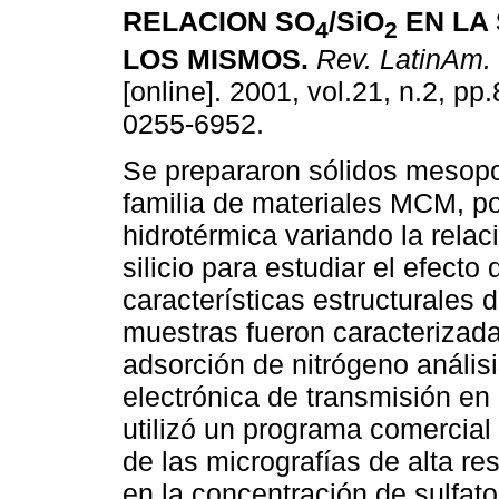
RELACION SO
/SiO
EN LA 
4
2
LOS MISMOS
.
Rev. LatinAm. 
[online]. 2001, vol.21, n.2, p
0255-6952.
Se prepararon sólidos mesopo
familia de materiales MCM, po
hidrotérmica variando la relaci
silicio para estudiar el efecto 
características estructurales 
muestras fueron caracterizada
adsorción de nitrógeno anális
electrónica de transmisión en
utilizó un programa comercial
de las micrografías de alta r
en la concentración de sulfat