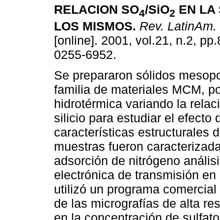
RELACION SO
/SiO
EN LA 
4
2
LOS MISMOS
.
Rev. LatinAm. 
[online]. 2001, vol.21, n.2, p
0255-6952.
Se prepararon sólidos mesopo
familia de materiales MCM, po
hidrotérmica variando la relaci
silicio para estudiar el efecto 
características estructurales 
muestras fueron caracterizada
adsorción de nitrógeno anális
electrónica de transmisión en
utilizó un programa comercial
de las micrografías de alta r
en la concentración de sulfat